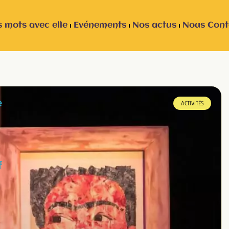
 mots avec elle
Evénements
Nos actus
Nous Cont
e
ACTIVITÉS
f