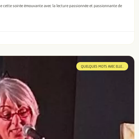
de cette soirée émouvante avec la lecture passionnée et passionnante de
QUELQUES MOTS AVEC ELLE...