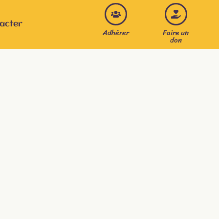
acter
Adhérer
Faire un
don