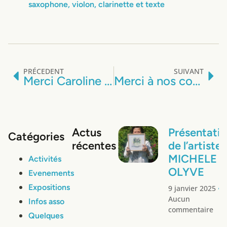
PRÉCEDENT
SUIVANT
Merci Caroline Fauquembert du Journal de Montreuil et Nord Littoral
Merci à nos commerçants pour la tombola « AVC, tous concernés ! »
Actus
Présentati
Catégories
récentes
de l’artiste
MICHELE
Activités
OLYVE
Evenements
Expositions
9 janvier 2025
Aucun
Infos asso
commentaire
Quelques