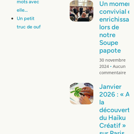
mots avec
Un momen
elle…
convivial e
enrichissan
Un petit
lors de
truc de ouf
notre
Soupe
papote
30 novembre
2024
Aucun
commentaire
Janvier
2026 : « A
la
découverte
du Haïku
Créatif »
sur Paris