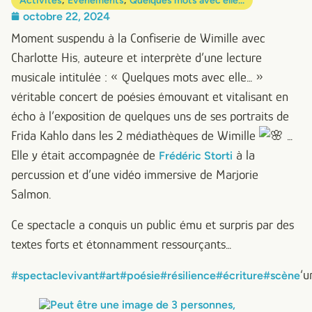
Activités
Evenements
Quelques mots avec elle...
octobre 22, 2024
Moment suspendu à la Confiserie de Wimille avec
Charlotte His, auteure et interprète d’une lecture
musicale intitulée : « Quelques mots avec elle… »
véritable concert de poésies émouvant et vitalisant en
écho à l’exposition de quelques uns de ses portraits de
Frida Kahlo dans les 2 médiathèques de Wimille
…
Elle y était accompagnée de
à la
Frédéric Storti
percussion et d’une vidéo immersive de Marjorie
Salmon.
Ce spectacle a conquis un public ému et surpris par des
textes forts et étonnamment ressourçants…
‘u
#spectaclevivant
#art
#poésie
#résilience
#écriture
#scène