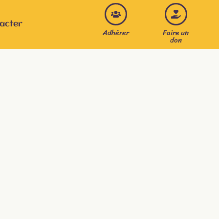
acter
Adhérer
Faire un
don