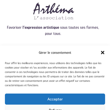
Favoriser
l’expression artistique
sous toutes ses formes,
pour tous.
Nous contacter :
Gérer le consentement
arthema@yahoo.com
Adhérer
Pour offrir les meilleures expériences, nous utilisons des technologies telles que les
0614702749
cookies pour stocker et/ou accéder aux informations des appareils. Le fait de
consentir à ces technologies nous permettra de traiter des données telles que le
52 Rue de Montreuil
comportement de navigation ou les ID uniques sur ce site. Le fait de ne pas consentir
62170 Neuville-sous-
ou de retirer son consentement peut avoir un effet négatif sur certaines
Montreuil
caractéristiques et fonctions.
Faire un don
Accepter